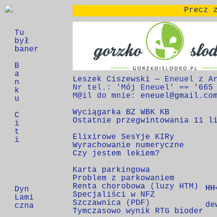
Precz 
Tu
Gorzko_i_Słodko
był
baner
380 na 100 góra
B
a
Leszek Ciszewski
 — Eneuel z Ar
n
Nr tel.: 'Mój Eneuel' == '
665
k
M@il do mnie: 
eneuel@gmail.co
u
Wyciągarka BZ WBK KB
C
O
st
at
nie
 prze
gwintowa
nia 11
 l
i
t
Elixirowe SesYje KIRy
i
Wyrachowanie numeryczne
Czy jestem lekiem?
Karta parkingowa
Problem z parkowaniem
Renta chorobowa 
(
luzy HTM
HH
HH
HH
Dyn
Specjaliści w NFZ
  
Lami
Szczawnica 
(
PDF
de
czna
Tymczasowo wynik RTG bioder
  