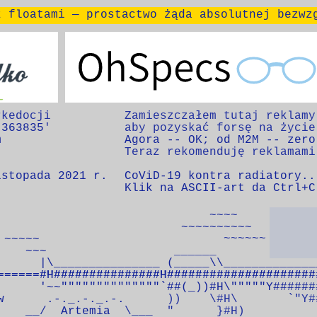
z
floatami
— prostactwo żąda absolutnej bezwz
OhSpecs
364 na 100 góra
kedocji 

Zamieszczałem tutaj reklamy,
 363835
'

m
Agora -- OK
; 
od M
2M -- zero
isto
pada 
2021 r.
Co
V
i
D
-19
kontra radiatory..
Klik na ASCII-art da Ctrl+C
~~
~~
~~~~
~~~~
~
~
~~~~~~

~
~
~
~~
~~~
                  ______

e

|\_______________ (_____\\_____________
 g

======#H###############H#####################
======#H###############H#####################
======#H###############H#####################
  z

      '~~""""""""""""""`##(_))#H\"""""Y######
o

w
      .-._.-._.-.      ))    \#H\       `"Y##
    r

    __/  
Artemia  
\___  "      }#H)
