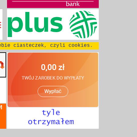
300 na 72
 Twitte
Polkomtel
Plus
        
~~~
~~~
300 na 100
 Twitte
ebie ciasteczek, czyli cookies.
Prawy Dół
Zero
 Twitte
Nieuczciwość M2M
300 na 250
SOAR 2