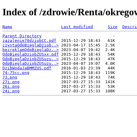
Index of /zdrowie/Renta/okreg
Name
Last modified
Size
Descri
Parent Directory
zazalenie70dziobCC.pdf
czystaOdpBieglaDziob..>
bezreklamOdpBieglaDz..>
OdpBieglaDziobZUSxx.pdf
OdpBieglaDziobZUSuzu..>
OdpBieglaDziobZUSuzu..>
DzibWodaJaBMMZUS.pdf
74-75cc.png
73.png
27i.png
26i.png
24i.png