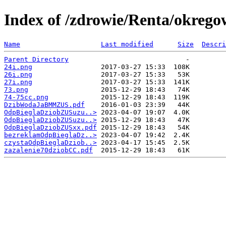
Index of /zdrowie/Renta/okreg
Name
Last modified
Size
Descri
Parent Directory
24i.png
26i.png
27i.png
73.png
74-75cc.png
DzibWodaJaBMMZUS.pdf
OdpBieglaDziobZUSuzu..>
OdpBieglaDziobZUSuzu..>
OdpBieglaDziobZUSxx.pdf
bezreklamOdpBieglaDz..>
czystaOdpBieglaDziob..>
zazalenie70dziobCC.pdf