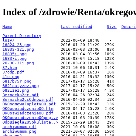
Index of /zdrowie/Renta/okrego
Name
Last modified
Size
Descri
Parent Directory
luzy/
16824-25.png
16833-32i.png
16835i.png
16837i.png
26-30-31i.png
37.htm
37odp.pdf
41e.png
6817b75r.png
6821calyzez.png
6821zez.png
Bernacka2cc.pdf
Bernacka2ccOdmowa.pdf
OKOodmowaZaplatyOO.pdf
OKOoswiadczenieOO.htm
OKOoswiadczenieOO.pdf
OKOoswiadczenieOOpng..>
OdpBieglaZUSokulista..>
archiwumum.pdf
archiwumum.png
okuu.mp3