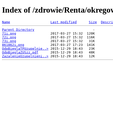
Index of /zdrowie/Renta/okrego
Name
Last modified
Size
Descri
Parent Directory
71i.png
72i.png
73i.png
861862i.png
OdpBieglaTPUzupelnie..>
OdpBieglaZUSzz.pdf
ZazalenieUzupelnieni..>